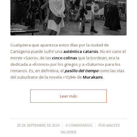
Cualquiera que aparezca estos días por la ciudad de
Cartagena puede sufrir una
auténtica catarsis
. No en vano el
monte «Sacro», de las
cinco colinas
que la bordean, era la
dedicada a «Kronos» por los griegos y a «Saturno» para los
romanos. Es, en definitiva, el
pasillo del tiempo
como las vías
del suburbano de la novela «1Q84» de
Murakami
.
Leer más
/
/
20 DE SEPTIEMBRE DE 2024
0 COMENTARIOS
POR
ANICETO
VALVERDE