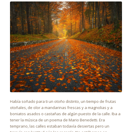
Había soñado para ti un otoño distinto, un tiempo de frutas
otoñales, de olor a mandarinas frescas y a magnolias y a
boniatos asados o castañas de algún puesto de la calle. Iba a
tener la música de un poema de Mario Benedetti. Era
temprano, las calles estaban todavía desiertas pero un