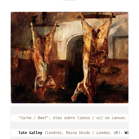
"Carne / 
Beef
", óleo sobre lienzo /
 oil on canvas
, 31,8
Tate Galley
 (Londres, Reino Unido / 
London, UK
). 
Wikime