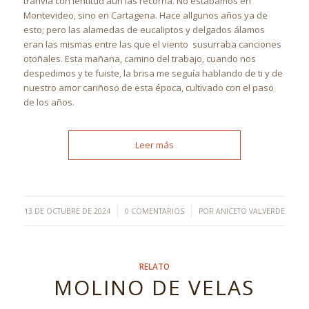
tranvía con lentitud aún las recorría. No estábamos en
Montevideo, sino en Cartagena. Hace allgunos años ya de
esto; pero las alamedas de eucaliptos y delgados álamos
eran las mismas entre las que el viento susurraba canciones
otoñales. Esta mañana, camino del trabajo, cuando nos
despedimos y te fuiste, la brisa me seguía hablando de ti y de
nuestro amor cariñoso de esta época, cultivado con el paso
de los años.
Leer más
/
/
13 DE OCTUBRE DE 2024
0 COMENTARIOS
POR
ANICETO VALVERDE
RELATO
MOLINO DE VELAS