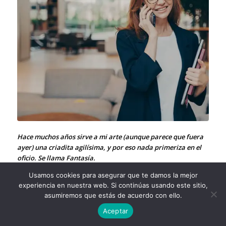
Hace muchos años sirve a mi arte (aunque parece que fuera
ayer) una criadita agilísima, y por eso nada primeriza en el
oficio. Se llama Fantasía.
¿Qué autor podrá contar alguna vez cómo y por qué un
Usamos cookies para asegurar que te damos la mejor
personaje nació en su fantasía? El misterio de la creación
experiencia en nuestra web. Si continúas usando este sitio,
artística es el mismo misterio del nacimiento.
asumiremos que estás de acuerdo con ello.
Aceptar
Luigi Pirandello. “Seis personajes en busca de autor”. E-
BOOKARAMA. Este relato se basa humildemente en la obra