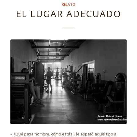
RELATO
EL LUGAR ADECUADO
– ¿Qué pasa hombre, cómo estás?, le espetó aquel tipo a