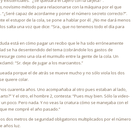
 existenciales. “¿Se quedará el cajero con la tarjeta?”.
s
, novísimo método para relacionarse con la máquina por el que
ta. “¿Seré capaz de acordarme y poner el número secreto correcto?”.
te el estupor de la cola, se pone a hablar por él. ¿No me dará menos
llos salta una voz que dice: “Sra., que no tenemos todo el día para
 duda está en cómo pagar un recibo que le ha sido erróneamente
idad se ha desentendido del tema (cobrándole los gastos de
 resurge como una ola el murmullo entre la gente de la cola. Un
amó: “Sr. deje de jugar a los marcianitos.”
queada porque el de atrás se mueve mucho y no sólo viola los dos
e quiere colar.
 unos cuarenta años. Uno acompañaba al otro pues estaban al lado,
rto?” Y el otro, el hombre 2, contesta: “Pues muy bien. Sólo la video-
r un poco. Pero nada. Y no veas la criatura cómo se manejaba con el
M que me compré el año pasado.”
ía los dos metros de seguridad obligatorios multiplicados por el número
e años luz.