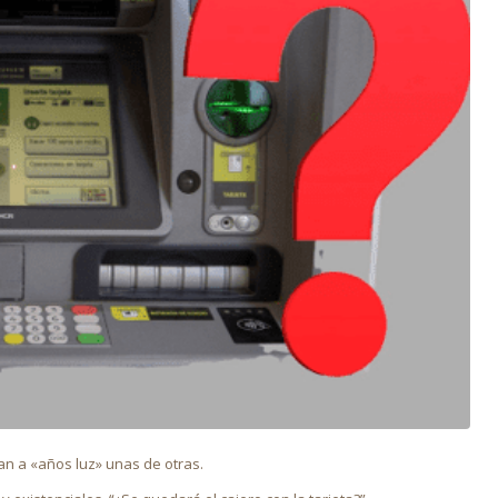
n a «años luz» unas de otras.