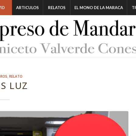
ID
ARTICULOS
RELATOS
EL MONO DE LA MARACA
T
TROS
,
RELATO
S LUZ