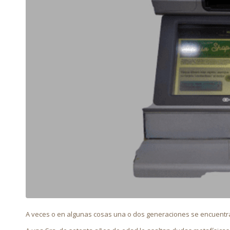
A veces o en algunas cosas una o dos generaciones se encuentra