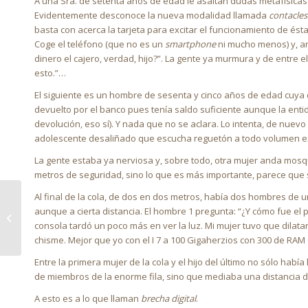
A una Sra. de setenta años de edad le asaltan dudas metafísicas y
Evidentemente desconoce la nueva modalidad llamada
contacles
basta con acerca la tarjeta para excitar el funcionamiento de és
Coge el teléfono (que no es un
smartphone
ni mucho menos) y, an
dinero el cajero, verdad, hijo?”. La gente ya murmura y de entre e
esto.”…
El siguiente es un hombre de sesenta y cinco años de edad cuya
devuelto por el banco pues tenía saldo suficiente aunque la ent
devolución, eso sí). Y nada que no se aclara. Lo intenta, de nuevo
adolescente desaliñado que escucha reguetón a todo volumen excl
La gente estaba ya nerviosa y, sobre todo, otra mujer anda mos
metros de seguridad, sino lo que es más importante, parece que s
Al final de la cola, de dos en dos metros, había dos hombres de
LA DISTANCIA DE UN
aunque a cierta distancia. El hombre 1 pregunta: “¿Y cómo fue el pa
MINUTO
consola tardó un poco más en ver la luz. Mi mujer tuvo que dilata
chisme. Mejor que yo con el I 7 a 100 Gigaherzios con 300 de RA
Entre la primera mujer de la cola y el hijo del último no sólo hab
de miembros de la enorme fila, sino que mediaba una distancia d
A esto es a lo que llaman
brecha digital
.