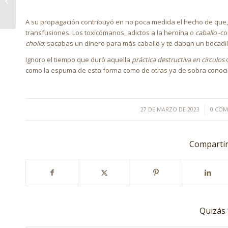
DIARIA
A su propagación contribuyó en no poca medida el hecho de que,
transfusiones. Los toxicómanos, adictos a la heroína o
caballo
-co
chollo
: sacabas un dinero para más caballo y te daban un bocadi
Ignoro el tiempo que duró aquella
práctica destructiva en círculos
o
como la espuma de esta forma como de otras ya de sobra conoci
/
27 DE MARZO DE 2023
0 COM
Compartir
Quizás 