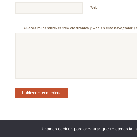
Web
Guarda mi nombre, correo electrónico y web en este navegador p
Usamos cookies para asegurar que te damos la me
©Copyright [2023] - TecnoMur Sistemas, Informática y Telecomunicacion