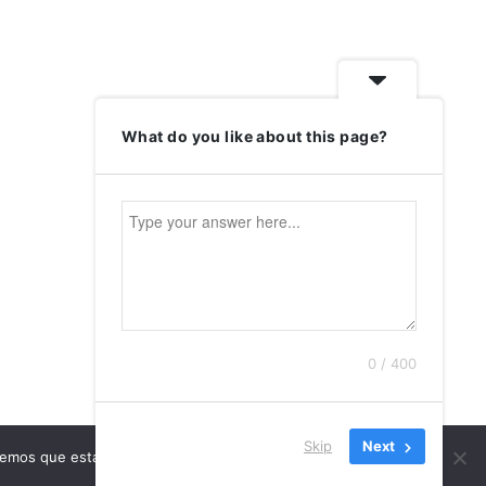
What do you like about this page?
0 / 400
Skip
Next
remos que estás de acuerdo con ello.
Aceptar
AVISO LEGAL