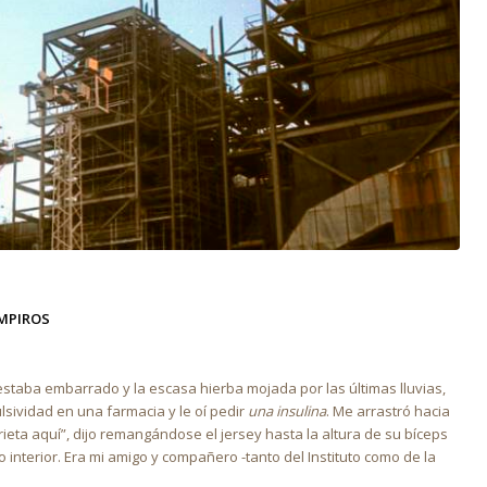
MPIROS
o estaba embarrado y la escasa hierba mojada por las últimas lluvias,
lsividad en una farmacia y le oí pedir
una insulina
. Me arrastró hacia
ieta aquí”, dijo remangándose el jersey hasta la altura de su bíceps
 interior. Era mi amigo y compañero -tanto del Instituto como de la