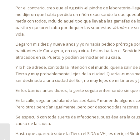
Por el contrario, creo que el Agustín -el pinche de laboratorio- ll
me dijeron que había perdido un riñón expulsando lo que quedaba
metía con todos, incluido aquel tipo que llevaba las garrafas de lo
pasillo y que predicaba por doquier las supuestas
virtudes
de su 
vida.
Llegaron mis diez y nueve años y yo ni había pedido prórroga por 
habitantes de Cartagena, en cuya virtud éstos hacían el Servicio
atracados en su Puerto, y podían pernoctar en su casa.
Y lo hice adrede, con toda la intención del mundo, quería salir de 
Tierra y muy probablemente, lejos de la ciudad. Quería -nunca mej
ser destinado a una ciudad del Sur, no muy lejos de mi Linares y 
En los barrios antes dichos, la gente seguía enfermando sin que 
En la calle, seguían pululando los
zombies
. Y muriendo algunos co
Pero otros perecían igualmente, pero por desconocidas razones.
Se especuló con toda suerte de infecciones, pues ésa era la caus
causa de la causa.
Hasta que apareció sobre la Tierra el SIDA o VHI, es decir, el S
ÁCIDO 4 LA TOURNÉE