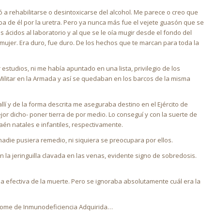
egó a rehabilitarse o desintoxicarse del alcohol. Me parece o creo que
 de él por la uretra. Pero ya nunca más fue el vejete guasón que se
s ácidos al laboratorio y al que se le oía mugir desde el fondo del
mujer. Era duro, fue duro. De los hechos que te marcan para toda la
estudios, ni me había apuntado en una lista, privilegio de los
 Militar en la Armada y así se quedaban en los barcos de la misma
allí y de la forma descrita me aseguraba destino en el Ejército de
or dicho- poner tierra de por medio. Lo conseguí y con la suerte de
Jaén natales e infantiles, respectivamente.
nadie pusiera remedio, ni siquiera se preocupara por ellos.
n la jeringuilla clavada en las venas, evidente signo de sobredosis.
a efectiva de la muerte. Pero se ignoraba absolutamente cuál era la
índrome de Inmunodeficiencia Adquirida…