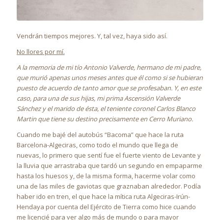
Vendrán tiempos mejores. Y, tal vez, haya sido así.
No llores por mí.
A la memoria de mi tío Antonio Valverde, hermano de mi padre,
que murió apenas unos meses antes que él como si se hubieran
puesto de acuerdo de tanto amor que se profesaban. Y, en este
caso, para una de sus hijas, mi prima Ascensión Valverde
Sánchez y el marido de ésta, el teniente coronel Carlos Blanco
Martin que tiene su destino precisamente en Cerro Muriano.
Cuando me bajé del autobús “Bacoma” que hace la ruta
Barcelona-Algeciras, como todo el mundo que llega de
nuevas, lo primero que sentí fue el fuerte viento de Levante y
la lluvia que arrastraba que tardó un segundo en empaparme
hasta los huesos y, de la misma forma, hacerme volar como
una de las miles de gaviotas que graznaban alrededor. Podía
haber ido en tren, el que hace la mítica ruta Algeciras-Irún-
Hendaya por cuenta del Ejército de Tierra como hice cuando
me licencié para ver algo más de mundo o para mayor