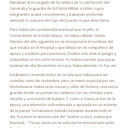
llamaban al encargado de la caldera de la calefacción del
General) y la guardia de la Policía Militar a todos cuyos
integrantes acabé conocimiento y trabando profunda
amistad, lo cual era otro lujo del puesto ni que decir tiene.
Pero había otro problemilla eventual que mi jefe, el
Comandante de Estado Mayor, se había callado. Hasta
febrero del año siguiente no se incorporaría el sustituto del
que estaba en el Hospital y que debía ser mi compañero de
apoyo y sustituto para permisos. Estaba solo ante el peligro y
la Navidad se nos echó encima. Yo hubiera tenido que pasar
la mitad de ella de permiso en casa. Naturalmente, no fue así.
Estábamos cenando todos en la sala que había para las
comidas como de costumbre, pero un menú especial por ser
Nochebuena. Había unas mesas y sillas de formica, una mesa
grande donde se ponían los calderos con las comidas para
repartir y una estufa de butano. Y, como si fuera un bar de la
época, una televisión sobreelevada y apoyada en un estante
de la pared. Ya habíamos bebido bastante durante todo el
día. Pusieron el anuncio ese del “Vuelve a casa, vuelve por
Navidad…” Pocas veces en mi vida me he emocionado tanto.