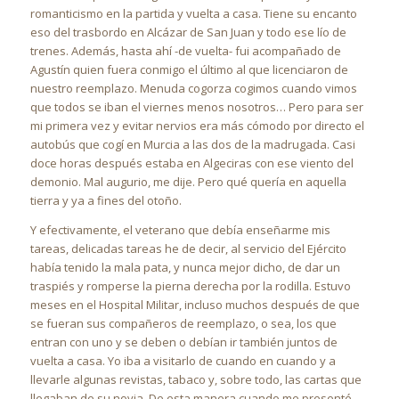
romanticismo en la partida y vuelta a casa. Tiene su encanto
eso del trasbordo en Alcázar de San Juan y todo ese lío de
trenes. Además, hasta ahí -de vuelta- fui acompañado de
Agustín quien fuera conmigo el último al que licenciaron de
nuestro reemplazo. Menuda cogorza cogimos cuando vimos
que todos se iban el viernes menos nosotros… Pero para ser
mi primera vez y evitar nervios era más cómodo por directo el
autobús que cogí en Murcia a las dos de la madrugada. Casi
doce horas después estaba en Algeciras con ese viento del
demonio. Mal augurio, me dije. Pero qué quería en aquella
tierra y ya a fines del otoño.
Y efectivamente, el veterano que debía enseñarme mis
tareas, delicadas tareas he de decir, al servicio del Ejército
había tenido la mala pata, y nunca mejor dicho, de dar un
traspiés y romperse la pierna derecha por la rodilla. Estuvo
meses en el Hospital Militar, incluso muchos después de que
se fueran sus compañeros de reemplazo, o sea, los que
entran con uno y se deben o debían ir también juntos de
vuelta a casa. Yo iba a visitarlo de cuando en cuando y a
llevarle algunas revistas, tabaco y, sobre todo, las cartas que
llegaban de su novia. De esta manera cuando me presenté