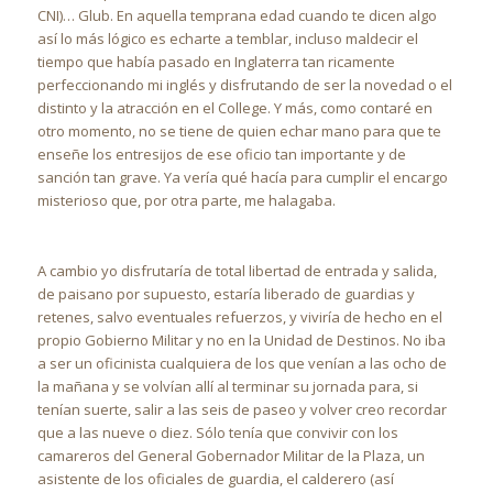
CNI)… Glub. En aquella temprana edad cuando te dicen algo
así lo más lógico es echarte a temblar, incluso maldecir el
tiempo que había pasado en Inglaterra tan ricamente
perfeccionando mi inglés y disfrutando de ser la novedad o el
distinto y la atracción en el College. Y más, como contaré en
otro momento, no se tiene de quien echar mano para que te
enseñe los entresijos de ese oficio tan importante y de
sanción tan grave. Ya vería qué hacía para cumplir el encargo
misterioso que, por otra parte, me halagaba.
A cambio yo disfrutaría de total libertad de entrada y salida,
de paisano por supuesto, estaría liberado de guardias y
retenes, salvo eventuales refuerzos, y viviría de hecho en el
propio Gobierno Militar y no en la Unidad de Destinos. No iba
a ser un oficinista cualquiera de los que venían a las ocho de
la mañana y se volvían allí al terminar su jornada para, si
tenían suerte, salir a las seis de paseo y volver creo recordar
que a las nueve o diez. Sólo tenía que convivir con los
camareros del General Gobernador Militar de la Plaza, un
asistente de los oficiales de guardia, el calderero (así