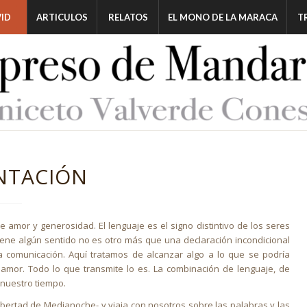
ID
ARTICULOS
RELATOS
EL MONO DE LA MARACA
T
NTACIÓN
mor y generosidad. El lenguaje es el signo distintivo de los seres
ene algún sentido no es otro más que una declaración incondicional
la comunicación. Aquí tratamos de alcanzar algo a lo que se podría
amor. Todo lo que transmite lo es. La combinación de lenguaje, de
 nuestro tiempo.
bertad de Medianoche- y viaja con nosotros sobre las palabras y las