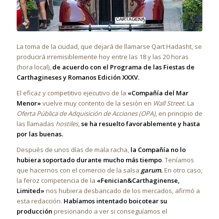
La toma de la ciudad, que dejará de llamarse Qart Hadasht, se
producirá irremisiblemente hoy entre las 18 y las 20 horas
(hora local),
de acuerdo con el Programa de las Fiestas de
Carthagineses y Romanos Edición XXXV.
El eficaz y competitivo ejecutivo de la
«Compañía del Mar
Menor»
vuelve muy contento de la sesión en
Wall Street
. La
Oferta Pública de Adquisición de Acciones (OPA)
, en principio de
las llamadas
hostiles
,
se ha resuelto favorablemente y hasta
por las buenas.
Después de unos días de mala racha,
la Compañía no lo
hubiera soportado durante mucho más tiempo
. Teníamos
que hacernos con el comercio de la salsa
garum.
En otro caso,
la feroz competencia de la
«Fenician&Carthaginense,
Limited»
nos hubiera desbancado de los mercados, afirmó a
esta redacción.
Habíamos intentado boicotear su
producción
presionando a ver si conseguíamos el