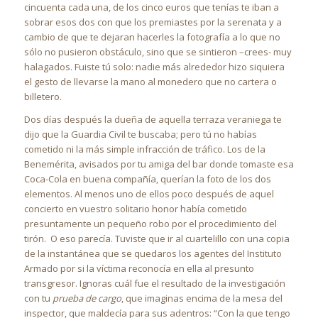
cincuenta cada una, de los cinco euros que tenías te iban a
sobrar esos dos con que los premiastes por la serenata y a
cambio de que te dejaran hacerles la fotografía a lo que no
sólo no pusieron obstáculo, sino que se sintieron –crees- muy
halagados. Fuiste tú solo: nadie más alrededor hizo siquiera
el gesto de llevarse la mano al monedero que no cartera o
billetero.
Dos días después la dueña de aquella terraza veraniega te
dijo que la Guardia Civil te buscaba; pero tú no habías
cometido ni la más simple infracción de tráfico. Los de la
Benemérita, avisados por tu amiga del bar donde tomaste esa
Coca-Cola en buena compañía, querían la foto de los dos
elementos. Al menos uno de ellos poco después de aquel
concierto en vuestro solitario honor había cometido
presuntamente un pequeño robo por el procedimiento del
tirón. O eso parecía. Tuviste que ir al cuartelillo con una copia
de la instantánea que se quedaros los agentes del Instituto
Armado por si la víctima reconocía en ella al presunto
transgresor. Ignoras cuál fue el resultado de la investigación
con tu
prueba de cargo
, que imaginas encima de la mesa del
inspector, que maldecía para sus adentros: “Con la que tengo