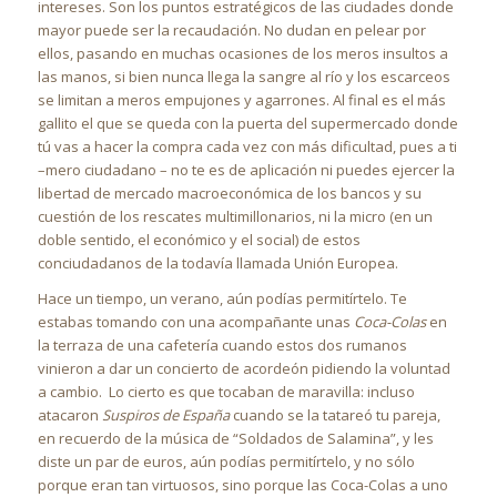
intereses. Son los puntos estratégicos de las ciudades donde
mayor puede ser la recaudación. No dudan en pelear por
ellos, pasando en muchas ocasiones de los meros insultos a
las manos, si bien nunca llega la sangre al río y los escarceos
se limitan a meros empujones y agarrones. Al final es el más
gallito el que se queda con la puerta del supermercado donde
tú vas a hacer la compra cada vez con más dificultad, pues a ti
–mero ciudadano – no te es de aplicación ni puedes ejercer la
libertad de mercado macroeconómica de los bancos y su
cuestión de los rescates multimillonarios, ni la micro (en un
doble sentido, el económico y el social) de estos
conciudadanos de la todavía llamada Unión Europea.
Hace un tiempo, un verano, aún podías permitírtelo. Te
estabas tomando con una acompañante unas
Coca-Colas
en
la terraza de una cafetería cuando estos dos rumanos
vinieron a dar un concierto de acordeón pidiendo la voluntad
a cambio. Lo cierto es que tocaban de maravilla: incluso
atacaron
Suspiros de España
cuando se la tatareó tu pareja,
en recuerdo de la música de “Soldados de Salamina”, y les
diste un par de euros, aún podías permitírtelo, y no sólo
porque eran tan virtuosos, sino porque las Coca-Colas a uno