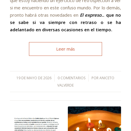
que estoy haciendo un ejercicico de retrospección a ver
si me encuentro en este confuso mundo. Por lo demás,
pronto habrá otras novedades en
El expreso..
.
que no
se sabe si va siempre con retraso o se ha
adelantado en diversas ocasiones en el tiempo.
Leer más
/
/
19 DE MAYO DE 2026
0 COMENTARIOS
POR
ANICETO
VALVERDE