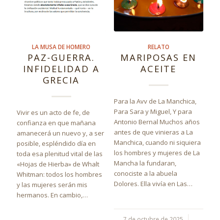
LA MUSA DE HOMERO
RELATO
PAZ-GUERRA.
MARIPOSAS EN
INFIDELIDAD A
ACEITE
GRECIA
Para la Avv de La Manchica,
Para Sara y Miguel, Y para
Vivir es un acto de fe, de
Antonio Bernal Muchos años
confianza en que mañana
antes de que vinieras a La
amanecerá un nuevo y, a ser
Manchica, cuando ni siquiera
posible, espléndido día en
los hombres y mujeres de La
toda esa plenitud vital de las
Mancha la fundaran,
«Hojas de Hierba» de Whalt
conociste a la abuela
Whitman: todos los hombres
Dolores. Ella vivía en Las…
y las mujeres serán mis
hermanos. En cambio,…
7 de octubre de 2025
/