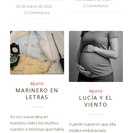
0 Comentarios
29 de marzo de 2026
/
0 Comentarios
RELATO
MARINERO EN
RELATO
LETRAS
LUCÍA Y EL
VIENTO
Su voz susurraba en
nuestros oídos los muchos
Cuando supieron que ella
cuentos e historias que había
estaba embarazada