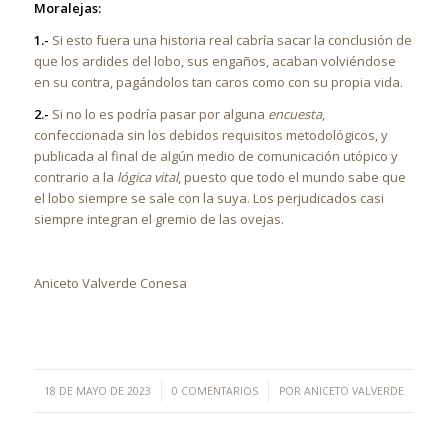
Moralejas:
1.-
Si esto fuera una historia real cabría sacar la conclusión de
que los ardides del lobo, sus engaños, acaban volviéndose
en su contra, pagándolos tan caros como con su propia vida.
2.-
Si no lo es podría pasar por alguna
encuesta
,
confeccionada sin los debidos requisitos metodológicos, y
publicada al final de algún medio de comunicación utópico y
contrario a la
lógica vital
, puesto que todo el mundo sabe que
el lobo siempre se sale con la suya. Los perjudicados casi
siempre integran el gremio de las ovejas.
Aniceto Valverde Conesa
/
/
18 DE MAYO DE 2023
0 COMENTARIOS
POR
ANICETO VALVERDE