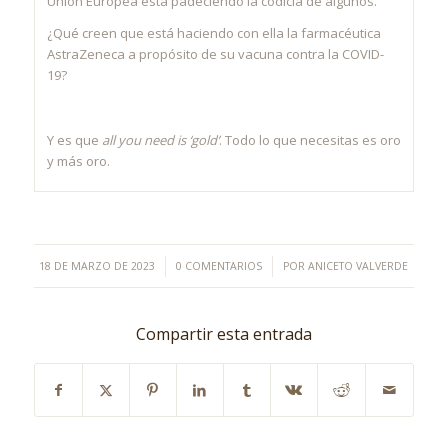
Unión Europea está padeciendo la codicia de algunos.
¿Qué creen que está haciendo con ella la farmacéutica
AstraZeneca a propósito de su vacuna contra la COVID-
19?
Y es que
all you need is ‘gold’
. Todo lo que necesitas es oro
y más oro.
/
/
18 DE MARZO DE 2023
0 COMENTARIOS
POR
ANICETO VALVERDE
Compartir esta entrada