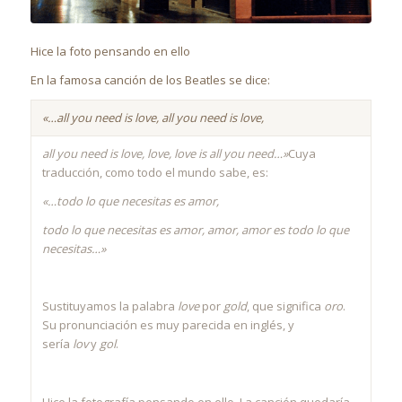
Hice la foto pensando en ello
En la famosa canción de los Beatles se dice:
«…all you need is love, all you need is love,
all you need is love, love, love is all you need…»
Cuya
traducción, como todo el mundo sabe, es:
«…todo lo que necesitas es amor,
todo lo que necesitas es amor, amor, amor es todo lo que
necesitas…»
Sustituyamos la palabra
love
por
gold
, que significa
oro
.
Su pronunciación es muy parecida en inglés, y
sería
lov
y
gol
.
Hice la fotografía pensando en ello. La canción quedaría