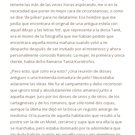
tenerte las más de las veces horas esperando, me vi en la
necesidad que poner mi mejor cara de circunstancias, o como
se dice ‘de póker’ para no delatarme: Ese hombre que me
pedía que encontrara el original de una antigua estela con
aquel dibujo y las letras ‘tnt’, que representa a la diosa Tanit,
era el mismo de la fotografía que me habían pedido que
encontrara aquella misma mañana cuando volví a mi
despacho después de ser invitado por el misterioso y ahora
personalmente conocido Ramsés. La mujer, mi primera y única
cliente, había dicho llamarse Tania Kurotrofos.
¿Pero esto, qué coño era esto? ¿Una reunión de dioses
antiguos o una tremenda tomadura de pelo? Necesitaba
aclararme las ideas. Me fui al campamento y debo reconocer
que ignoro total y absolutamente cómo amanecí junto a
aquella mujer. Juro por los dioses de unos y de otros, de los
cartagineses y de los romanos, que sólo tomé dos copas,
aunque la última me dejó en la boca un regusto amargo de
medicina. Oí la puerta de aquella habitación que resultó a la
postre ser la de un Motel, cerrarse y supe que era ella la que
se marchaba, pero estaba dominado por la adormidera que
sin duda habían puesto en aquella copa y mis miembros no