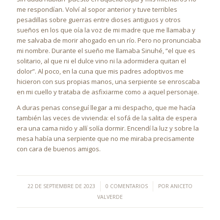
me respondían. Volví al sopor anterior y tuve terribles
pesadillas sobre guerras entre dioses antiguos y otros
sueños en los que oía la voz de mi madre que me llamaba y
me salvaba de morir ahogado en un río. Pero no pronunciaba
mi nombre. Durante el sueño me llamaba Sinuhé, “el que es
solitario, al que ni el dulce vino ni la adormidera quitan el
dolor”. Al poco, en la cuna que mis padres adoptivos me
hicieron con sus propias manos, una serpiente se enroscaba
en mi cuello y trataba de asfixiarme como a aquel personaje.
A duras penas conseguí llegar a mi despacho, que me hacía
también las veces de vivienda: el sofá de la salita de espera
era una cama nido y allí solía dormir. Encendí la luz y sobre la
mesa había una serpiente que no me miraba precisamente
con cara de buenos amigos.
/
/
22 DE SEPTIEMBRE DE 2023
0 COMENTARIOS
POR
ANICETO
VALVERDE