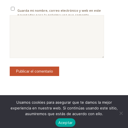
Guarda mi nombre, correo electrónico y web en este
navegador para la próxima vez que comente.
Usamos cookies para asegurar que te damos la mejor
experiencia en nuestra web. Si continúas usando este sitio,
©Copyright [2023] - TecnoMur Sistemas, Informática y
asumiremos que estás de acuerdo con ello.
Telecomunicaciones
Aceptar
AVISO LEGAL