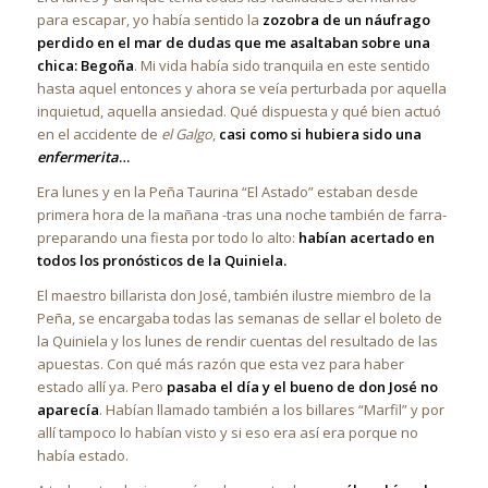
para escapar, yo había sentido la
zozobra de un náufrago
perdido en el mar de dudas que me asaltaban sobre una
chica: Begoña
. Mi vida había sido tranquila en este sentido
hasta aquel entonces y ahora se veía perturbada por aquella
inquietud, aquella ansiedad. Qué dispuesta y qué bien actuó
en el accidente de
el Galgo
,
casi como si hubiera sido una
enfermerita
…
Era lunes y en la Peña Taurina “El Astado” estaban desde
primera hora de la mañana -tras una noche también de farra-
preparando una fiesta por todo lo alto:
habían acertado en
todos los pronósticos de la Quiniela.
El maestro billarista don José, también ilustre miembro de la
Peña, se encargaba todas las semanas de sellar el boleto de
la Quiniela y los lunes de rendir cuentas del resultado de las
apuestas. Con qué más razón que esta vez para haber
estado allí ya. Pero
pasaba el día y el bueno de don José no
aparecía
. Habían llamado también a los billares “Marfil” y por
allí tampoco lo habían visto y si eso era así era porque no
había estado.