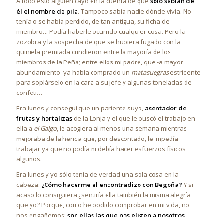
A todo esto alguien cayó en la cuenta de que
sólo sabían de
él el nombre de pila
. Tampoco sabía nadie dónde vivía. No
tenía o se había perdido, de tan antigua, su ficha de
miembro… Podía haberle ocurrido cualquier cosa. Pero la
zozobra y la sospecha de que se hubiera fugado con la
quiniela premiada cundieron entre la mayoría de los
miembros de la Peña; entre ellos mi padre, que -a mayor
abundamiento- ya había comprado un
matasuegras
estridente
para soplárselo en la cara a su jefe y algunas toneladas de
confeti…
Era lunes y conseguí que un pariente suyo,
asentador de
frutas y hortalizas
de la Lonja y el que le buscó el trabajo en
ella a
el Galgo
, le acogiera al menos una semana mientras
mejoraba de la herida que, por descontado, le impedía
trabajar ya que no podía ni debía hacer esfuerzos físicos
algunos.
Era lunes y yo sólo tenía de verdad una sola cosa en la
cabeza:
¿Cómo hacerme el encontradizo con Begoña?
Y si
acaso lo consiguiera ¿sentiría ella también la misma alegría
que yo? Porque, como he podido comprobar en mi vida, no
nos engañemos:
son ellas las que nos eligen a nosotros.