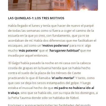
LAS QUINIELAS-1: LOS TRES MOTIVOS
Había llegado el lunes y tenía que hacer de nuevo el paripé
de todas las semanas como si fuera a coger el camino de la
escuela en la que yo creo, con fundamento, que ya ni se
acordaban de mí. Había dos diferencias que me facilitaban el
escaqueo, así como un
‘motivo poderoso’
para no ir; algo
mucho ‘
más potente’
que el
‘haraganeo habitual’
que me
invadía por aquel entonces.
‘El Galgo’
había pasado la noche en mi casa con la cabeza
cosida de grapas en la buena herida que se había hecho
contra el suelo de la plaza de los Héroes de Cavite
practicando lo que él llamaba
‘el salto mortal’
. Y tanto, como
que casi se deja los sesos estampados del golpe. Y luego
estaba el inusual hecho de que
mi padre no hubiera ido al
trabajo
, sino que se había ido, con su ropa de los domingos, a
la Peña Taurina donde sólo se hablaba de fútbol.
Era lunes y aunque tenía todas las facilidades del mundo