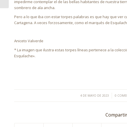
impedirme contemplar el de las bellas habitantes de nuestra tierra
sombrero de ala ancha.
Pero a lo que iba con estar torpes palabras es que hay que ver cu
Cartagena. A veces forzosamente, como el marqués de Esquilache.
Aniceto Valverde
* La imagen que ilustra estas torpes líneas pertenece a la colecci
Esquilache».
/
/
4 DE MAYO DE 2023
0 COME
Compartir