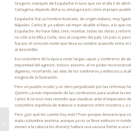
Gregorio, marqués de Esquilache lo tuvo que ser el día 5 de abr
Cartagena, dejando dicha su amargura por cómo el propio pueblo
Esquilache fue un hombre ilustrado, de origen italiano, muy ligad
Nápoles. Carlos III, ya saben «el mejor alcalde el Rey», a lo qu
Esquilache. No hace falta, creo, reseñar, todas las obras y reform
no sólo a la Villa y Corte, sino al conjunto del país. Un país sí, pe
fue por el conocido motín que lleva su nombre acaecido entre el 23
al descrédito.
Era costumbre de la época vestir largas capas y sombreros de ala
impunidad del agresor, incluso asesino, al no poder reconocérsele
digamos, recortando, las alas de los sombreros y embozos y acabar
insignia de la Ilustración.
Pero un pueblo inculto y un clero perjudicado por las reformas 
Quintín
. La más importante de las condiciones para acabar la revu
Carlos III no tuvo más remedio que claudicar ante el imperativo d
costumbre española de matarse o matarnos entre nosotros y a se
Pero ¿por qué les cuento hoy esto? Pues porque desearía que v
mala costumbre asesina, aunque ya no se lleve embozo ni sombr
LAS CHICAS DEL BRONX
vienen a la cabeza los drones); hallara una vacuna frente a una 