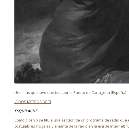
Uno más que tuvo que irse por el Puerto de Cartagena (España)
A DOS METROS DE TI
ESQUILACHE
Como dicen o se titula una sección de un programa de radio que 
costumbres frugales y amante de la radio en la era de Internet) 