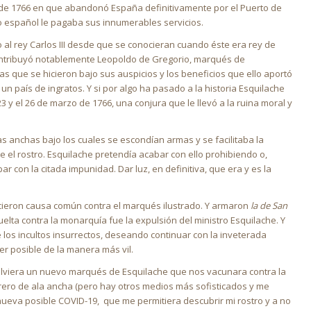
il de 1766 en que abandonó España definitivamente por el Puerto de
 español le pagaba sus innumerables servicios.
o al rey Carlos III desde que se conocieran cuando éste era rey de
e contribuyó notablemente Leopoldo de Gregorio, marqués de
as que se hicieron bajo sus auspicios y los beneficios que ello aportó
ro un país de ingratos. Y si por algo ha pasado a la historia Esquilache
 y el 26 de marzo de 1766, una conjura que le llevó a la ruina moral y
s anchas bajo los cuales se escondían armas y se facilitaba la
 el rostro. Esquilache pretendía acabar con ello prohibiendo o,
 con la citada impunidad. Dar luz, en definitiva, que era y es la
hicieron causa común contra el marqués ilustrado. Y armaron
la de San
elta contra la monarquía fue la expulsión del ministro Esquilache. Y
e los incultos insurrectos, deseando continuar con la inveterada
r posible de la manera más vil.
olviera un nuevo marqués de Esquilache que nos vacunara contra la
ero de ala ancha (pero hay otros medios más sofisticados y me
nueva posible COVID-19, que me permitiera descubrir mi rostro y a no