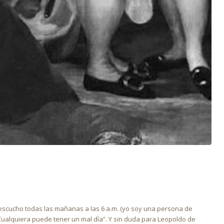
escucho todas las mañanas a las 6 a.m. (yo soy una persona de
“Cualquiera puede tener un mal día”. Y sin duda para Leopoldo de