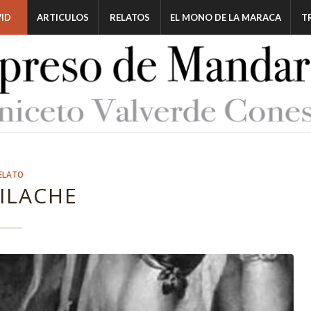
ID
ARTICULOS
RELATOS
EL MONO DE LA MARACA
T
ELATO
ILACHE