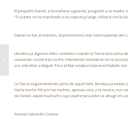
El pequeño Daniel, a la mañana siguiente, preguntó a su madre cu
“Tu padre se ha marchado a un viaje muy largo. Volverá con la ol
Daniel se fue al extremo, al promontorio más sobresaliente del Ca
Llevaba ya algunos miles contados cuando la Tierra tuvo pena de é
cansando, noche tras noche, intentando vislumbrar en la oscuridad
SUSPIROS DE ESPAÑA
sus entrañas a Miguel. Pero el Mar estaba todavía enfadado con 
La Tierra seguía teniendo pena de aquel niño; llevaba ya tantas
Hacía mucho frío por las noches, apenas veía, y la resaca, ese vai
de Daniel, aquel muchacho cuyo padre pescador se ahogó en Las 
Aniceto Valverde Conesa