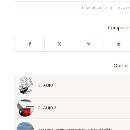
/
/
17 DE JULIO DE 2023
0 COME
Compartir
Quizás 
EL ALIJO
EL ALIJO 2