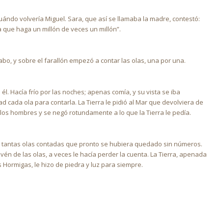
ándo volvería Miguel. Sara, que así se llamaba la madre, contestó:
a que haga un millón de veces un millón”.
bo, y sobre el farallón empezó a contar las olas, una por una.
l. Hacía frío por las noches; apenas comía, y su vista se iba
 cada ola para contarla. La Tierra le pidió al Mar que devolviera de
los hombres y se negó rotundamente a lo que la Tierra le pedía.
 y tantas olas contadas que pronto se hubiera quedado sin números.
vén de las olas, a veces le hacía perder la cuenta. La Tierra, apenada
Hormigas, le hizo de piedra y luz para siempre.