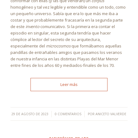
conformar con ellas (y las que vendrán) un
corpus
homogéneo y tal vez legible y entendible como un todo, como
un pequeño universo. Sabía que era lo que más me iba a
costar y que probablemente fracasaría en la segunda parte
de este
invento
comunicativo. Si la primera era contar el
episodio en singular, esta segunda tendría que hacer
cómplice al lector del secreto de su arquitectura,
especialmente del
microcosmos
que formábamos aquellas
pandillas de entrañables amigos que pasamos los veranos
de nuestra infancia en las distintas Playas del Mar Menor
entre fines de los años 60 y mediados-finales de los 70.
Leer más
/
/
29 DE AGOSTO DE 2023
0 COMENTARIOS
POR
ANICETO VALVERDE