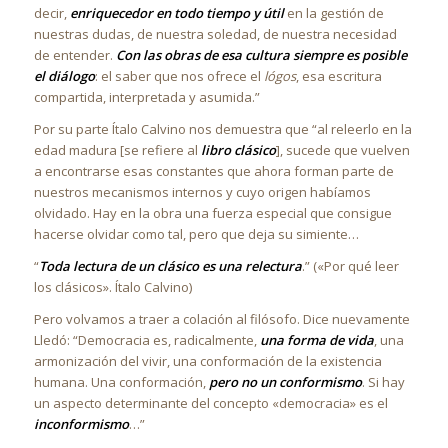
decir,
enriquecedor en todo tiempo y útil
en la gestión de
nuestras dudas, de nuestra soledad, de nuestra necesidad
de entender.
Con las obras de esa cultura siempre es posible
el diálogo
: el saber que nos ofrece el
lógos
, esa escritura
compartida, interpretada y asumida.”
Por su parte Ítalo Calvino nos demuestra que “al releerlo en la
edad madura [se refiere al
libro clásico
], sucede que vuelven
a encontrarse esas constantes que ahora forman parte de
nuestros mecanismos internos y cuyo origen habíamos
olvidado. Hay en la obra una fuerza especial que consigue
hacerse olvidar como tal, pero que deja su simiente…
“
Toda lectura de un clásico es una relectura
.” («Por qué leer
los clásicos». Ítalo Calvino)
Pero volvamos a traer a colación al filósofo. Dice nuevamente
Lledó: “Democracia es, radicalmente,
una forma de vida
, una
armonización del vivir, una conformación de la existencia
humana. Una conformación,
pero no un conformismo
. Si hay
un aspecto determinante del concepto «democracia» es el
inconformismo
…”