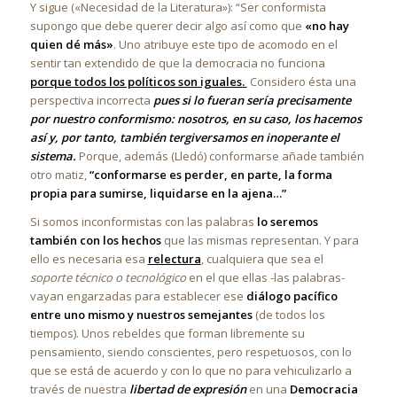
Y sigue («Necesidad de la Literatura»): “Ser conformista
supongo que debe querer decir algo así como que
«no hay
quien dé más»
. Uno atribuye este tipo de acomodo en el
sentir tan extendido de que la democracia no funciona
porque todos los políticos son iguales.
Considero ésta una
perspectiva incorrecta
pues si lo fueran sería precisamente
por nuestro conformismo: nosotros, en su caso, los hacemos
así y, por tanto, también tergiversamos en inoperante el
sistema.
Porque, además (Lledó) conformarse añade también
otro matiz,
“conformarse es perder, en parte, la forma
propia para sumirse, liquidarse en la ajena…”
Si somos inconformistas con las palabras
lo seremos
también con los hechos
que las mismas representan. Y para
ello es necesaria esa
relectura
, cualquiera que sea el
soporte técnico o tecnológico
en el que ellas -las palabras-
vayan engarzadas para establecer ese
diálogo pacífico
entre uno mismo y nuestros semejantes
(de todos los
tiempos). Unos rebeldes que forman libremente su
pensamiento, siendo conscientes, pero respetuosos, con lo
que se está de acuerdo y con lo que no para vehiculizarlo a
través de nuestra
libertad de expresión
en una
Democracia