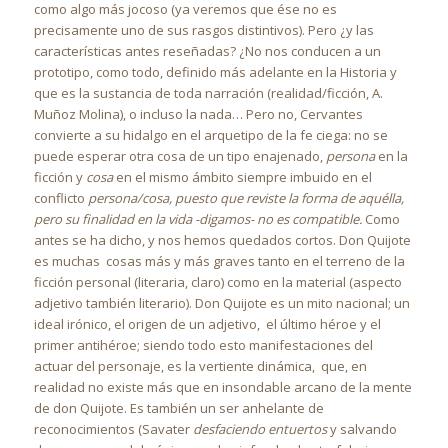
como algo más jocoso (ya veremos que ése no es
precisamente uno de sus rasgos distintivos). Pero ¿y las
características antes reseñadas? ¿No nos conducen a un
prototipo, como todo, definido más adelante en la Historia y
que es la sustancia de toda narración (realidad/ficción, A.
Muñoz Molina), o incluso la nada… Pero no, Cervantes
convierte a su hidalgo en el arquetipo de la fe ciega: no se
puede esperar otra cosa de un tipo enajenado,
persona
en la
ficción y
cosa
en el mismo ámbito siempre imbuido en el
conflicto
persona/cosa, puesto que reviste la forma de aquélla,
pero su finalidad en la vida -digamos- no es compatible.
Como
antes se ha dicho, y nos hemos quedados cortos. Don Quijote
es muchas cosas más y más graves tanto en el terreno de la
ficción personal (literaria, claro) como en la material (aspecto
adjetivo también literario). Don Quijote es un mito nacional; un
ideal irónico, el origen de un adjetivo, el último héroe y el
primer antihéroe; siendo todo esto manifestaciones del
actuar del personaje, es la vertiente dinámica, que, en
realidad no existe más que en insondable arcano de la mente
de don Quijote. Es también un ser anhelante de
reconocimientos (Savater
desfaciendo entuertos
y salvando