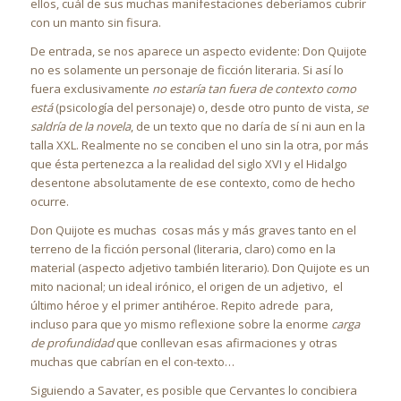
ellos, cuál de sus muchas manifestaciones deberíamos cubrir
con un manto sin fisura.
De entrada, se nos aparece un aspecto evidente: Don Quijote
no es solamente un personaje de ficción literaria. Si así lo
fuera exclusivamente
no estaría tan fuera de contexto como
está
(psicología del personaje) o, desde otro punto de vista,
se
saldría de la novela
, de un texto que no daría de sí ni aun en la
talla XXL. Realmente no se conciben el uno sin la otra, por más
que ésta pertenezca a la realidad del siglo XVI y el Hidalgo
desentone absolutamente de ese contexto, como de hecho
ocurre.
Don Quijote es muchas cosas más y más graves tanto en el
terreno de la ficción personal (literaria, claro) como en la
material (aspecto adjetivo también literario). Don Quijote es un
mito nacional; un ideal irónico, el origen de un adjetivo, el
último héroe y el primer antihéroe. Repito adrede para,
incluso para que yo mismo reflexione sobre la enorme
carga
de profundidad
que conllevan esas afirmaciones y otras
muchas que cabrían en el con-texto…
Siguiendo a Savater, es posible que Cervantes lo concibiera