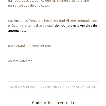
damas presas del pánico que les infunde el estrafalario
personaje que de otra cosa.).
Sus empeños frente a la hostil realidad, él cree coronados por
el éxito. Pero como dice Savater
don Quijote está vencido de
antemano…
(Continuará, prometo ser breve)
Aniceto Valverde
/
/
29 DE JUNIO DE 2023
0 COMENTARIOS
POR
ANICETO VALVERDE
Compartir esta entrada