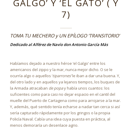
GALGO’ Y ‘EL GATO’ ( Y
7)
TOMA TU MECHERO y UN EPÍLOGO ‘TRANSITORIO’
Dedicado al Alférez de Navío don Antonio García Más
Habíamos dejado a nuestro héroe ‘el Galgo’ entre los
americanos del zippo y la mar, nunca mejor dicho. O se le
ocurría algo o aquellos ‘
tiparrones’
le iban a dar una buena. Y,
del otro lado y en aquellos ya lejanos tiempos, los buques de
la Armada atracaban
de popa
y había unos cuantos: los
suficientes como para casi no dejar espacio en el cantil del
muelle del Puerto de Cartagena como para arrojarse a la mar.
Y, además, qué sentido tenía echarse a nadar tan cerca si así
sería capturado rápidamente por los gringos o la propia
Policía Naval. Cabía una idea cuya puesta en práctica, al
menos demoraría un desenlace agrio.