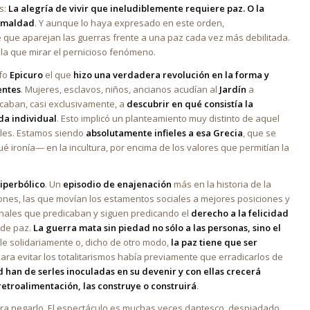
s:
La alegría de vivir que ineludiblemente requiere paz. O la
a maldad
. Y aunque lo haya expresado en este orden,
te que aparejan las guerras frente a una paz cada vez más debilitada.
la que mirar el pernicioso fenómeno.
ofo
Epicuro
el que
hizo una verdadera revolución en la forma y
entes
. Mujeres, esclavos, niños, ancianos acudían al
Jardín
a
icaban, casi exclusivamente, a
descubrir en qué consistía la
da individual
. Esto implicó un planteamiento muy distinto de aquel
eles. Estamos siendo
absolutamente infieles a esa Grecia
, que se
é ironía— en la incultura, por encima de los valores que permitían la
iperbólico
. Un
episodio de enajenación
más en la historia de la
iones, las que movían los estamentos sociales a mejores posiciones y
onales que predicaban y siguen predicando el
derecho a la felicidad
 de paz.
La guerra mata sin piedad no sólo a las personas, sino el
able solidariamente o, dicho de otro modo,
la paz tiene que ser
ara evitar los totalitarismos había previamente que erradicarlos de
d han de serles inoculadas en su devenir y con ellas crecerá
troalimentación, las construye o construirá
.
para negarlo. El espectáculo es muchas veces dantesco, despiadado,