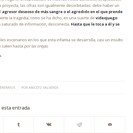
s proyecta, las cifras son igualmente desorbitadas: debe haber un
el
agresor deseoso de más sangre o el agredido en el que prende
vierte la tragedia, como se ha dicho, en una suerte de
videojuego
:
n saturado de información, desconecta.
Hasta que le toca a él y se
iples escenarios en los que esta infamia se desarrolla, casi un insulto
le salen hasta
por las orejas
.
.
/
ENTARIOS
POR
ANICETO VALVERDE
 esta entrada