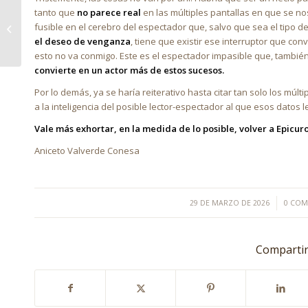
tanto que
no parece real
en las múltiples pantallas en que se no
fusible en el cerebro del espectador que, salvo que sea el tipo d
MARIPOSAS EN ACEITE
el deseo de venganza
, tiene que existir ese interruptor que con
esto no va conmigo. Este es el espectador impasible que, tambié
convierte en un actor más de estos sucesos.
Por lo demás, ya se haría reiterativo hasta citar tan solo los múlt
a la inteligencia del posible lector-espectador al que esos datos 
Vale más exhortar, en la medida de lo posible, volver a Epicuro
Aniceto Valverde Conesa
/
29 DE MARZO DE 2026
0 COM
Compartir