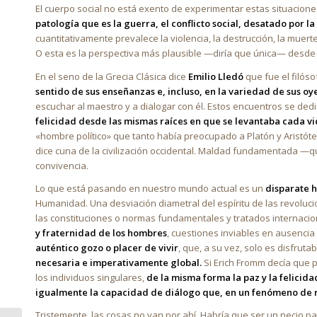
El cuerpo social no está exento de experimentar estas situacione
patología que es la guerra, el conflicto social, desatado por l
cuantitativamente prevalece la violencia, la destrucción, la muer
O esta es la perspectiva más plausible —diría que única— desde 
En el seno de la Grecia Clásica dice
Emilio Lledó
que fue el filós
sentido de sus enseñanzas e, incluso, en la variedad de sus oy
escuchar al maestro y a dialogar con él. Estos encuentros se ded
felicidad desde las mismas raíces en que se levantaba cada vi
«hombre político» que tanto había preocupado a Platón y Aristót
dice cuna de la civilización occidental. Maldad fundamentada —qu
convivencia.
Lo que está pasando en nuestro mundo actual es un
disparate h
Humanidad. Una desviación diametral del espíritu de las revoluc
las constituciones o normas fundamentales y tratados internaci
y fraternidad de los hombres
, cuestiones inviables en ausencia
auténtico gozo o placer de vivir
, que, a su vez, solo es disfrut
necesaria e imperativamente global.
Si Erich Fromm decía que p
los individuos singulares,
de la misma forma la paz y la felicida
igualmente la capacidad de diálogo que, en un fenómeno de re
Tristemente, las cosas no van por ahí. Habría que ser un necio 