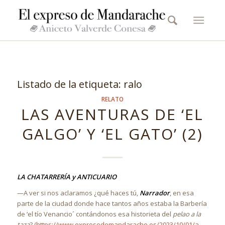
Listado de la etiqueta:
ralo
RELATO
LAS AVENTURAS DE ‘EL
GALGO’ Y ‘EL GATO’ (2)
LA CHATARRERÍA y ANTICUARIO
—A ver si nos aclaramos ¿qué haces tú,
Narrador
, en esa
parte de la ciudad donde hace tantos años estaba la Barbería
de ‘el tío Venancio´ contándonos esa historieta del
pelao a la
taza
? (
https://www.expresodemandarache.es/2023/10/01/a-