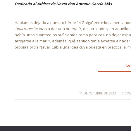
Dedicado al Alférez de Navío don Antonio García Más
Habíamos dejado a nuestro héroe ‘el Galgo’ entre los americanos d
‘
tiparrones’
le iban a dar una buena. Y, del otro lado y en aquell
había unos cuantos: los suficientes como para casi no dejar espa
arrojarse a la mar. Y, además, qué sentido tenía echarse a nadar 
propia Policía Naval. Cabía una idea cuya puesta en práctica, al
Le
/
11 DE OCTUBRE DE 2023
0 CO