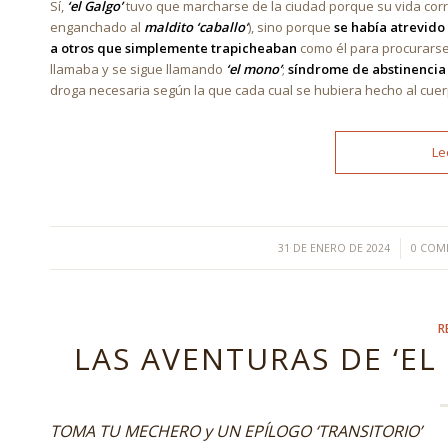
Sí,
‘el Galgo’
tuvo que marcharse de la ciudad porque su vida corría
enganchado al
maldito ‘caballo’
), sino porque
se había atrevido 
a otros que simplemente trapicheaban
como él para procurarse
llamaba y se sigue llamando
‘el mono’
;
síndrome de abstinencia
droga necesaria según la que cada cual se hubiera hecho al cuer
Le
/
/
31 DE ENERO DE 2024
0 COM
R
LAS AVENTURAS DE ‘EL G
TOMA TU MECHERO y UN EPÍLOGO ‘TRANSITORIO’