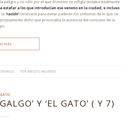
 peligro y no sólo por el que él mismo se infligía (estaba totalmente
a estafar a los que introducían ese veneno en la ciudad, e incluso
 la
‘ración’
necesaria para evitar padecer los síntomas de lo que se
propiamente dicho que provocaba la ausencia del consumo de la
po.
er más
ENTARIOS
POR
ANICETO VALVERDE
ELATO
ALGO’ Y ‘EL GATO’ ( Y 7)