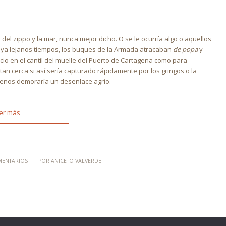
el zippo y la mar, nunca mejor dicho. O se le ocurría algo o aquellos
os ya lejanos tiempos, los buques de la Armada atracaban
de popa
y
cio en el cantil del muelle del Puerto de Cartagena como para
tan cerca si así sería capturado rápidamente por los gringos o la
 menos demoraría un desenlace agrio.
er más
/
MENTARIOS
POR
ANICETO VALVERDE