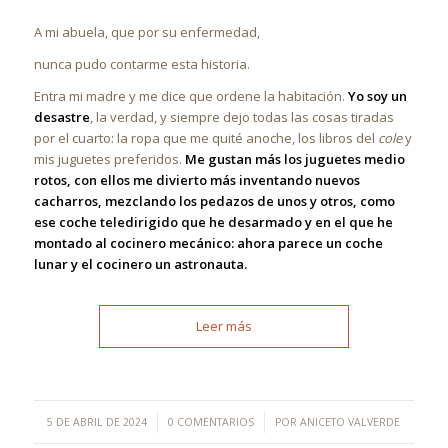
A mi abuela, que por su enfermedad,
nunca pudo contarme esta historia.
Entra mi madre y me dice que ordene la habitación.
Yo soy un
desastre
, la verdad, y siempre dejo todas las cosas tiradas
por el cuarto: la ropa que me quité anoche, los libros del
cole
y
mis juguetes preferidos.
Me gustan más los juguetes medio
rotos, con ellos me divierto más inventando nuevos
cacharros, mezclando los pedazos de unos y otros, como
ese coche teledirigido que he desarmado y en el que he
montado al cocinero mecánico: ahora parece un coche
lunar y el cocinero un astronauta.
Leer más
/
/
5 DE ABRIL DE 2024
0 COMENTARIOS
POR
ANICETO VALVERDE