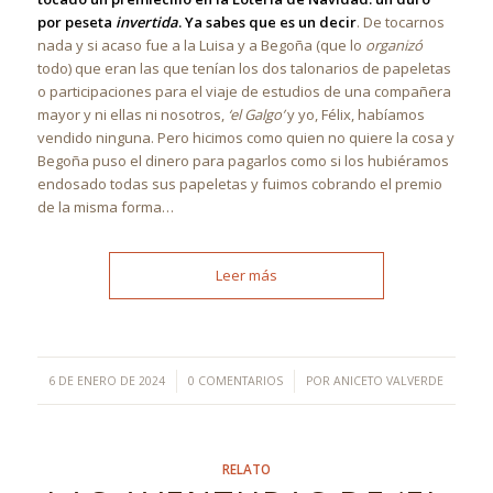
por peseta
invertida
. Ya sabes que es un decir
. De tocarnos
nada y si acaso fue a la Luisa y a Begoña (que lo
organizó
todo) que eran las que tenían los dos talonarios de papeletas
o participaciones para el viaje de estudios de una compañera
mayor y ni ellas ni nosotros,
‘el Galgo’
y yo, Félix, habíamos
vendido ninguna. Pero hicimos como quien no quiere la cosa y
Begoña puso el dinero para pagarlos como si los hubiéramos
endosado todas sus papeletas y fuimos cobrando el premio
de la misma forma…
Leer más
/
/
6 DE ENERO DE 2024
0 COMENTARIOS
POR
ANICETO VALVERDE
RELATO