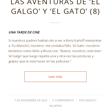
LAS AVENTURAS DE ‘EL
GALGO’ Y ‘EL GATO’ (8)
UNA TARDE DE CINE
Si nuestros padres habían ido a ver a Boris Karloff interpretar
a
‘Fu-Manchú’
, nosotros -me contaba Félix ‘el Gato’- nosotros
teníamos como ídolo a Bruce Lee. “Bueno, nosotros, más bien
‘el Galgo’ que luego repetía una y otra vez las posturas y
golpes que le veía hacer en las películas.”
Leer más
/
/
7 DE NOVIEMBRE DE 2023
0 COMENTARIOS
POR
ANICETO
VALVERDE