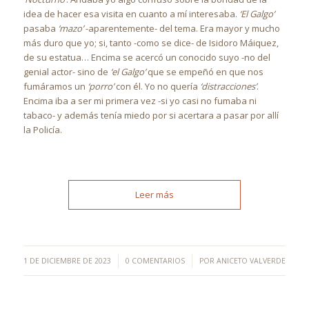
idea de hacer esa visita en cuanto a mí interesaba.
‘El Galgo’
pasaba
‘mazo’
-aparentemente- del tema. Era mayor y mucho
más duro que yo; si, tanto -como se dice- de Isidoro Máiquez,
de su estatua… Encima se acercó un conocido suyo -no del
genial actor- sino de
‘el Galgo’
que se empeñó en que nos
fumáramos un
‘porro’
con él. Yo no quería
‘distracciones’
.
Encima iba a ser mi primera vez -si yo casi no fumaba ni
tabaco- y además tenía miedo por si acertara a pasar por allí
la Policía.
Leer más
/
/
1 DE DICIEMBRE DE 2023
0 COMENTARIOS
POR
ANICETO VALVERDE