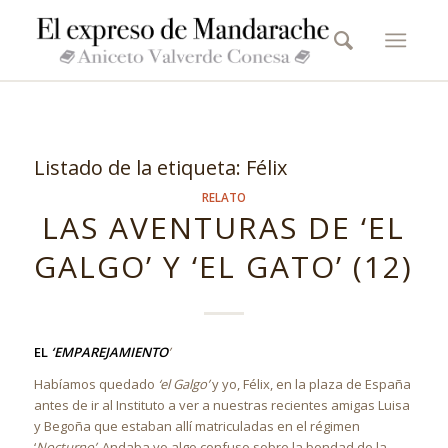
Listado de la etiqueta:
Félix
RELATO
LAS AVENTURAS DE ‘EL
GALGO’ Y ‘EL GATO’ (12)
EL
‘EMPAREJAMIENTO
’
Habíamos quedado
‘el Galgo’
y yo, Félix, en la plaza de España
antes de ir al Instituto a ver a nuestras recientes amigas Luisa
y Begoña que estaban allí matriculadas en el régimen
‘
Nocturno’
. Andaba yo algo confuso sobre la bondad de la