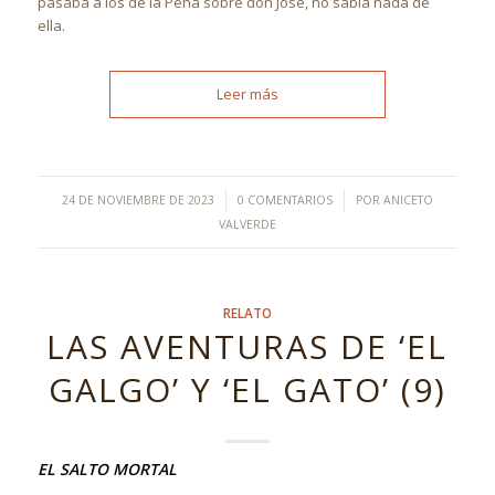
pasaba a los de la Peña sobre don José, no sabía nada de
ella.
Leer más
/
/
24 DE NOVIEMBRE DE 2023
0 COMENTARIOS
POR
ANICETO
VALVERDE
RELATO
LAS AVENTURAS DE ‘EL
GALGO’ Y ‘EL GATO’ (9)
EL SALTO MORTAL