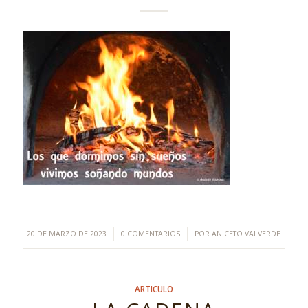
/
/
20 DE MARZO DE 2023
0 COMENTARIOS
POR
ANICETO VALVERDE
ARTICULO