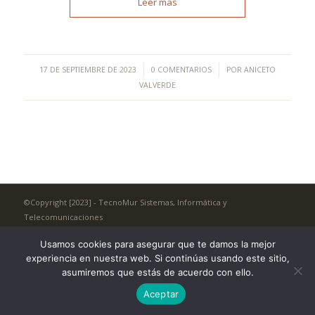
Leer más
/
/
17 DE SEPTIEMBRE DE 2023
0 COMENTARIOS
POR
ANICETO
VALVERDE
©Copyright [2023] - TecnoMur Sistemas, Informática y
Telecomunicaciones
AVISO LEGAL
Usamos cookies para asegurar que te damos la mejor
experiencia en nuestra web. Si continúas usando este sitio,
asumiremos que estás de acuerdo con ello.
Aceptar