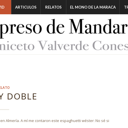
ID
ARTICULOS
RELATOS
EL MONO DE LA MARACA
T
ELATO
Y DOBLE
n Almería. A mí me contaron este espaghuetti wéster: No sé si