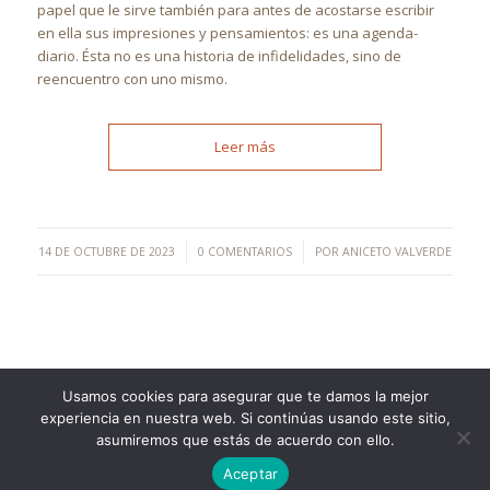
papel que le sirve también para antes de acostarse escribir
en ella sus impresiones y pensamientos: es una agenda-
diario. Ésta no es una historia de infidelidades, sino de
reencuentro con uno mismo.
Leer más
/
/
14 DE OCTUBRE DE 2023
0 COMENTARIOS
POR
ANICETO VALVERDE
Usamos cookies para asegurar que te damos la mejor
experiencia en nuestra web. Si continúas usando este sitio,
©Copyright [2023] - TecnoMur Sistemas, Informática y
asumiremos que estás de acuerdo con ello.
Telecomunicaciones
Aceptar
AVISO LEGAL