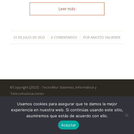
Leer más
/
/
31 DE JULIO DE 2023
0 COMENTARIOS
POR
ANICETO VALVERDE
©Copyright [2023] - TecnoMur Sistemas, Informática y
Telecomunicaciones
AVISO LEGAL
Usamos cookies para asegurar que te damos la mejor
experiencia en nuestra web. Si continúas usando este sitio,
asumiremos que estás de acuerdo con ello.
Aceptar