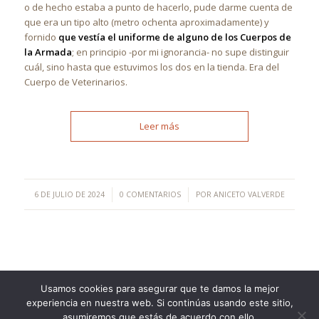
o de hecho estaba a punto de hacerlo, pude darme cuenta de
que era un tipo alto (metro ochenta aproximadamente) y
fornido
que vestía el uniforme de alguno de los Cuerpos de
la Armada
; en principio -por mi ignorancia- no supe distinguir
cuál, sino hasta que estuvimos los dos en la tienda. Era del
Cuerpo de Veterinarios.
Leer más
/
/
6 DE JULIO DE 2024
0 COMENTARIOS
POR
ANICETO VALVERDE
Usamos cookies para asegurar que te damos la mejor
experiencia en nuestra web. Si continúas usando este sitio,
©Copyright [2023] - TecnoMur Sistemas, Informática y
asumiremos que estás de acuerdo con ello.