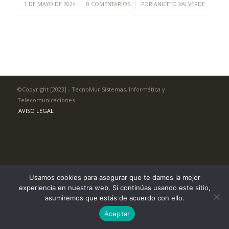
/
/
1 DE MAYO DE 2024
0 COMENTARIOS
POR
ANICETO VALVERDE
©Copyright [2023] - TecnoMur Sistemas, Informática y
Telecomunicaciones
AVISO LEGAL
Usamos cookies para asegurar que te damos la mejor
experiencia en nuestra web. Si continúas usando este sitio,
asumiremos que estás de acuerdo con ello.
Aceptar