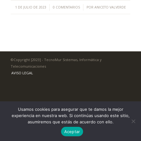
/
/
1 DE JULIO DE 2023
0 COMENTARIOS
POR
ANICETO VALVERDE
©Copyright [2023] - TecnoMur Sistemas, Informática y
Telecomunicaciones
AVISO LEGAL
Usamos cookies para asegurar que te damos la mejor
experiencia en nuestra web. Si continúas usando este sitio,
asumiremos que estás de acuerdo con ello.
Aceptar