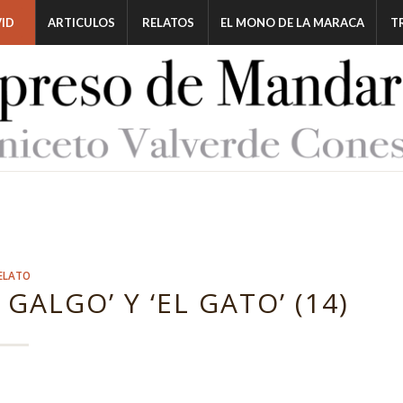
ID
ARTICULOS
RELATOS
EL MONO DE LA MARACA
T
ELATO
GALGO’ Y ‘EL GATO’ (14)