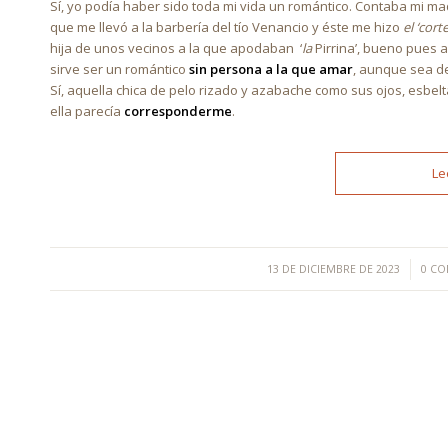
Sí, yo podía haber sido toda mi vida un romántico. Contaba mi m
que me llevó a la barbería del tío Venancio y éste me hizo
el ‘corte
hija de unos vecinos a la que apodaban ‘
la
Pirrina’, bueno pues 
sirve ser un romántico
sin persona a la que amar
, aunque sea d
Sí, aquella chica de pelo rizado y azabache como sus ojos, esbelt
ella parecía
corresponderme
.
Le
/
13 DE DICIEMBRE DE 2023
0 CO