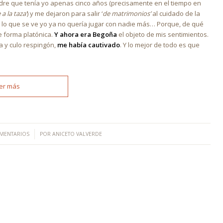
adre que tenía yo apenas cinco años (precisamente en el tiempo en
 a la taza’
) y me dejaron para salir ‘
de matrimonios’
al cuidado de la
a lo que se ve yo ya no quería jugar con nadie más… Porque, de qué
e forma platónica.
Y ahora era Begoña
el objeto de mis sentimientos.
a y culo respingón,
me había cautivado
. Y lo mejor de todo es que
er más
/
MENTARIOS
POR
ANICETO VALVERDE