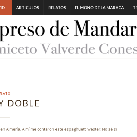
ID
ARTICULOS
RELATOS
EL MONO DE LA MARACA
T
ELATO
Y DOBLE
n Almería. A mí me contaron este espaghuetti wéster: No sé si