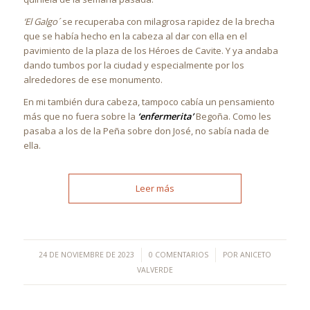
‘El Galgo´
se recuperaba con milagrosa rapidez de la brecha
que se había hecho en la cabeza al dar con ella en el
pavimiento de la plaza de los Héroes de Cavite. Y ya andaba
dando tumbos por la ciudad y especialmente por los
alrededores de ese monumento.
En mi también dura cabeza, tampoco cabía un pensamiento
más que no fuera sobre la
‘enfermerita’
Begoña. Como les
pasaba a los de la Peña sobre don José, no sabía nada de
ella.
Leer más
/
/
24 DE NOVIEMBRE DE 2023
0 COMENTARIOS
POR
ANICETO
VALVERDE