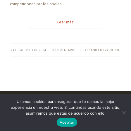
competiciones profesionales.
Leer más
/
/
21 DE AGOSTO DE 2024
0 COMENTARIOS
POR
ANICETO VALVERDE
©Copyright [2023] - TecnoMur Sistemas, Informática y
Usamos cookies para asegurar que te damos la mejor
Telecomunicaciones
experiencia en nuestra web. Si continúas usando este sitio,
AVISO LEGAL
asumiremos que estás de acuerdo con ello.
Aceptar