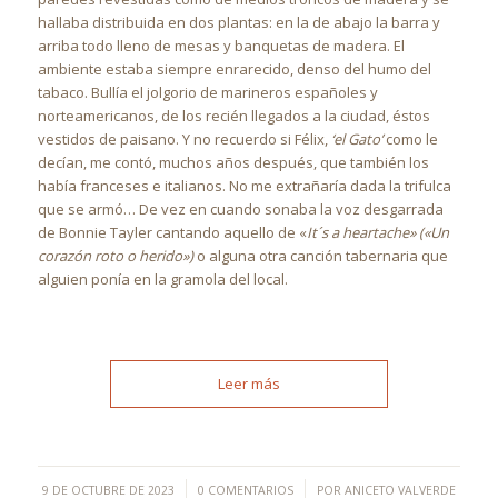
hallaba distribuida en dos plantas: en la de abajo la barra y
arriba todo lleno de mesas y banquetas de madera. El
ambiente estaba siempre enrarecido, denso del humo del
tabaco. Bullía el jolgorio de marineros españoles y
norteamericanos, de los recién llegados a la ciudad, éstos
vestidos de paisano. Y no recuerdo si Félix,
‘el Gato’
como le
decían, me contó, muchos años después, que también los
había franceses e italianos. No me extrañaría dada la trifulca
que se armó… De vez en cuando sonaba la voz desgarrada
de Bonnie Tayler cantando aquello de «
It´s a heartache» («Un
corazón roto o herido»)
o alguna otra canción tabernaria que
alguien ponía en la gramola del local.
Leer más
/
/
9 DE OCTUBRE DE 2023
0 COMENTARIOS
POR
ANICETO VALVERDE