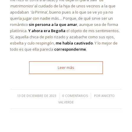
matrimonios’
al cuidado de la hija de unos vecinos a la que
apodaban ‘
la
Pirrina’, bueno pues a lo que se ve yo ya no
quería jugar con nadie más… Porque, de qué sirve ser un
romántico
sin persona a la que amar
, aunque sea de forma
platónica.
Y ahora era Begoña
el objeto de mis sentimientos.
Sí, aquella chica de pelo rizado y azabache como sus ojos,
esbelta y culo respingón,
me había cautivado
. Y lo mejor de
todo es que ella parecía
corresponderme
.
Leer más
/
/
13 DE DICIEMBRE DE 2023
0 COMENTARIOS
POR
ANICETO
VALVERDE