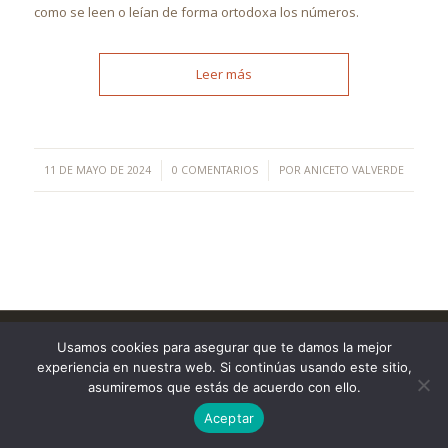
como se leen o leían de forma ortodoxa los números.
Leer más
/
/
11 DE MAYO DE 2024
0 COMENTARIOS
POR
ANICETO VALVERDE
©Copyright [2023] - TecnoMur Sistemas, Informática y
Usamos cookies para asegurar que te damos la mejor
Telecomunicaciones
experiencia en nuestra web. Si continúas usando este sitio,
AVISO LEGAL
asumiremos que estás de acuerdo con ello.
Aceptar