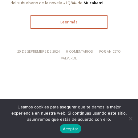
del suburbano de la novela «1Q84» de
Murakami
.
Leer más
/
/
20 DE SEPTIEMBRE DE 2024
0 COMENTARIOS
POR
ANICETO
VALVERDE
Usamos cookies para asegurar que te damos la mejor
©Copyright [2023] - TecnoMur Sistemas, Informática y
experiencia en nuestra web. Si continúas usando este sitio,
Telecomunicaciones
asumiremos que estás de acuerdo con ello.
AVISO LEGAL
Aceptar