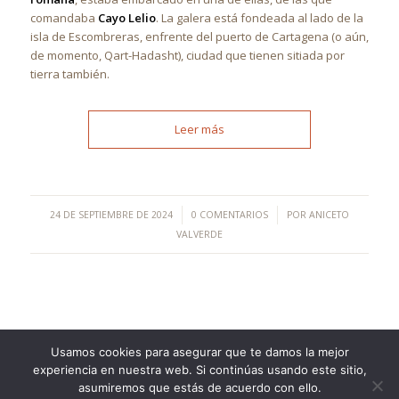
comandaba
Cayo Lelio
. La galera está fondeada al lado de la
isla de Escombreras, enfrente del puerto de Cartagena (o aún,
de momento, Qart-Hadasht), ciudad que tienen sitiada por
tierra también.
Leer más
/
/
24 DE SEPTIEMBRE DE 2024
0 COMENTARIOS
POR
ANICETO
VALVERDE
Usamos cookies para asegurar que te damos la mejor
experiencia en nuestra web. Si continúas usando este sitio,
©Copyright [2023] - TecnoMur Sistemas, Informática y
asumiremos que estás de acuerdo con ello.