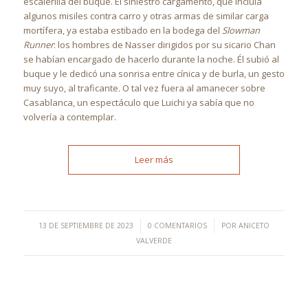
escalerilla del buque. El siniestro cargamento, que incluía
algunos misiles contra carro y otras armas de similar carga
mortífera, ya estaba estibado en la bodega del
Slowman
Runner
: los hombres de Nasser dirigidos por su sicario Chan
se habían encargado de hacerlo durante la noche. Él subió al
buque y le dedicó una sonrisa entre cínica y de burla, un gesto
muy suyo, al traficante. O tal vez fuera al amanecer sobre
Casablanca, un espectáculo que Luichi ya sabía que no
volvería a contemplar.
Leer más
/
/
13 DE SEPTIEMBRE DE 2023
0 COMENTARIOS
POR
ANICETO
VALVERDE