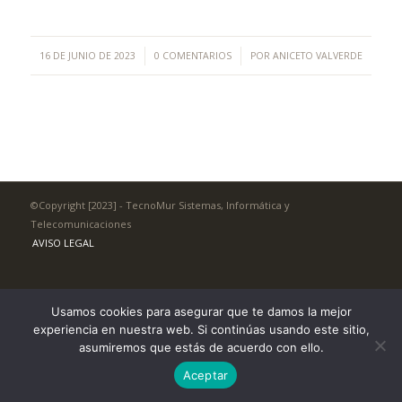
/
/
16 DE JUNIO DE 2023
0 COMENTARIOS
POR
ANICETO VALVERDE
©Copyright [2023] - TecnoMur Sistemas, Informática y
Telecomunicaciones
AVISO LEGAL
Usamos cookies para asegurar que te damos la mejor
experiencia en nuestra web. Si continúas usando este sitio,
asumiremos que estás de acuerdo con ello.
Aceptar