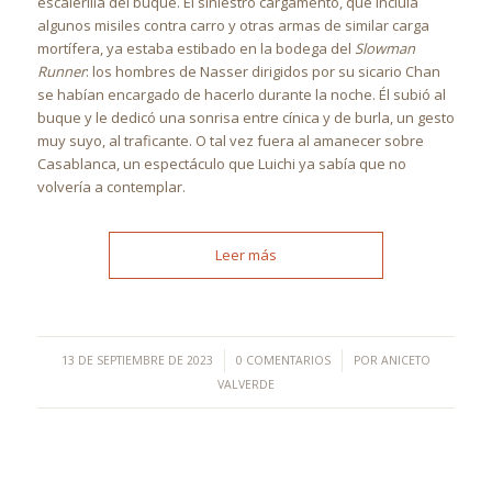
escalerilla del buque. El siniestro cargamento, que incluía
algunos misiles contra carro y otras armas de similar carga
mortífera, ya estaba estibado en la bodega del
Slowman
Runner
: los hombres de Nasser dirigidos por su sicario Chan
se habían encargado de hacerlo durante la noche. Él subió al
buque y le dedicó una sonrisa entre cínica y de burla, un gesto
muy suyo, al traficante. O tal vez fuera al amanecer sobre
Casablanca, un espectáculo que Luichi ya sabía que no
volvería a contemplar.
Leer más
/
/
13 DE SEPTIEMBRE DE 2023
0 COMENTARIOS
POR
ANICETO
VALVERDE