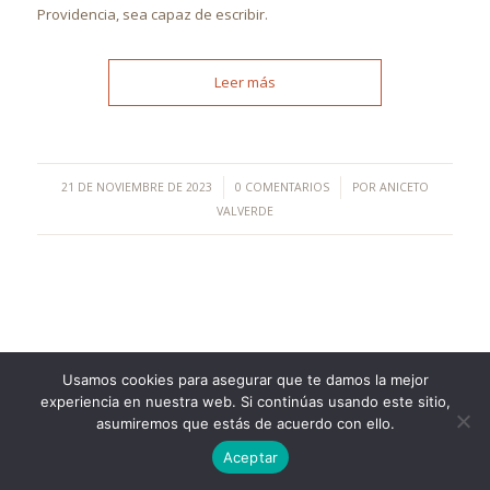
Providencia, sea capaz de escribir.
Leer más
/
/
21 DE NOVIEMBRE DE 2023
0 COMENTARIOS
POR
ANICETO
VALVERDE
Usamos cookies para asegurar que te damos la mejor
©Copyright [2023] - TecnoMur Sistemas, Informática y
experiencia en nuestra web. Si continúas usando este sitio,
Telecomunicaciones
asumiremos que estás de acuerdo con ello.
AVISO LEGAL
Aceptar