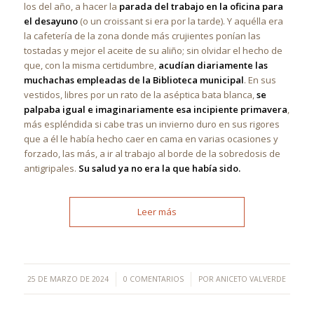
los del año, a hacer la
parada del trabajo en la oficina para
el desayuno
(o un croissant si era por la tarde). Y aquélla era
la cafetería de la zona donde más crujientes ponían las
tostadas y mejor el aceite de su aliño; sin olvidar el hecho de
que, con la misma certidumbre,
acudían diariamente las
muchachas empleadas de la Biblioteca municipal
. En sus
vestidos, libres por un rato de la aséptica bata blanca,
se
palpaba igual e imaginariamente esa incipiente primavera
,
más espléndida si cabe tras un invierno duro en sus rigores
que a él le había hecho caer en cama en varias ocasiones y
forzado, las más, a ir al trabajo al borde de la sobredosis de
antigripales.
Su salud ya no era la que había sido.
Leer más
/
/
25 DE MARZO DE 2024
0 COMENTARIOS
POR
ANICETO VALVERDE