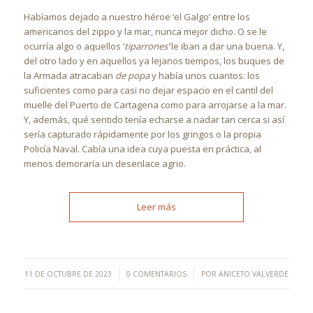
Habíamos dejado a nuestro héroe ‘el Galgo’ entre los
americanos del zippo y la mar, nunca mejor dicho. O se le
ocurría algo o aquellos ‘
tiparrones’
le iban a dar una buena. Y,
del otro lado y en aquellos ya lejanos tiempos, los buques de
la Armada atracaban
de popa
y había unos cuantos: los
suficientes como para casi no dejar espacio en el cantil del
muelle del Puerto de Cartagena como para arrojarse a la mar.
Y, además, qué sentido tenía echarse a nadar tan cerca si así
sería capturado rápidamente por los gringos o la propia
Policía Naval. Cabía una idea cuya puesta en práctica, al
menos demoraría un desenlace agrio.
Leer más
/
/
11 DE OCTUBRE DE 2023
0 COMENTARIOS
POR
ANICETO VALVERDE