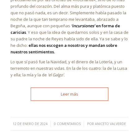
profundo del corazón. Del alma más pura y platónica puesto
que no pasó nada, es un decir. Simplemente había pasado la
noche de la que tan temprano me levantaba, abrazado a
Begoña, aunque con pequeñas
‘incursiones’
en forma de
caricias
. Y eso que la idea de quedarnos solos y en la casa de
su padre la noche de Reyes había sido de ella. Ya se sabe y lo
he dicho:
ellas nos escogen a nosotros y mandan sobre
nuestros sentimientos.
Lo que sí pasó fue la Navidad, y el dinero de la Lotería, y un
terremoto en nuestras vidas. En la de los cuatro: la de la Luisa
y ella; la mía y la de
‘el Galgo’.
Leer más
/
/
12 DE ENERO DE 2024
0 COMENTARIOS
POR
ANICETO VALVERDE