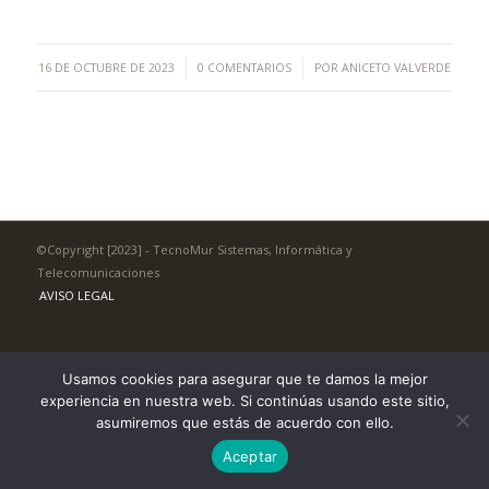
/
/
16 DE OCTUBRE DE 2023
0 COMENTARIOS
POR
ANICETO VALVERDE
©Copyright [2023] - TecnoMur Sistemas, Informática y
Telecomunicaciones
AVISO LEGAL
Usamos cookies para asegurar que te damos la mejor
experiencia en nuestra web. Si continúas usando este sitio,
asumiremos que estás de acuerdo con ello.
Aceptar