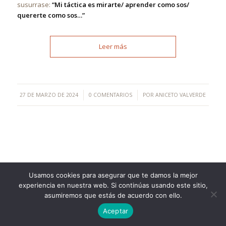
susurrase:
“Mi táctica es mirarte/ aprender como sos/
quererte como sos…”
Leer más
/
/
27 DE MARZO DE 2024
0 COMENTARIOS
POR
ANICETO VALVERDE
Usamos cookies para asegurar que te damos la mejor
©Copyright [2023] - TecnoMur Sistemas, Informática y
experiencia en nuestra web. Si continúas usando este sitio,
Telecomunicaciones
asumiremos que estás de acuerdo con ello.
AVISO LEGAL
Aceptar